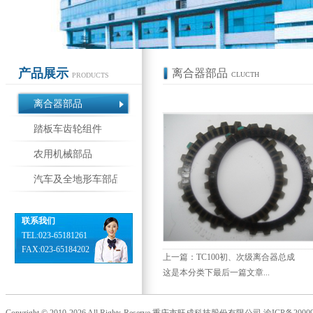
产品展示
离合器部品
CLUCTH
PRODUCTS
离合器部品
踏板车齿轮组件
农用机械部品
汽车及全地形车部品
联系我们
TEL:023-65181261
FAX:023-65184202
上一篇：
TC100初、次级离合器总成
这是本分类下最后一篇文章...